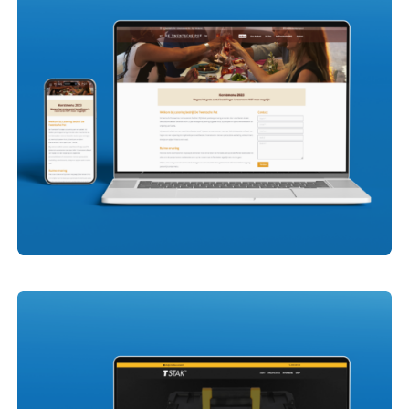
Groenkreatief Markvoort
De Twentsche Pot