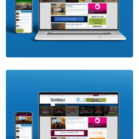
HoltensNieuws.nl