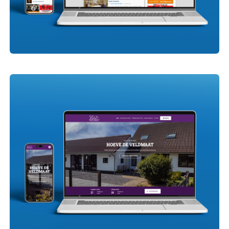
RijssensNieuws.nl