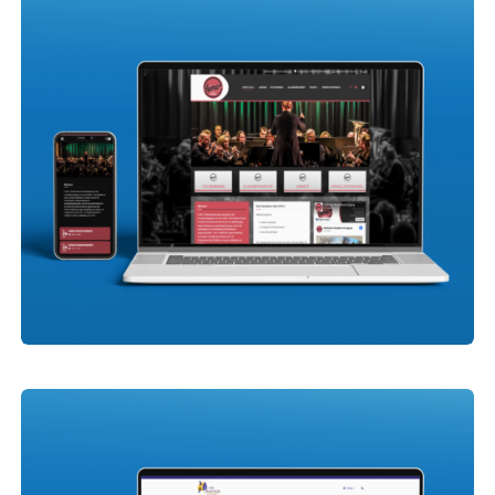
Holtens Ondernemershus
H.M.V. Holten