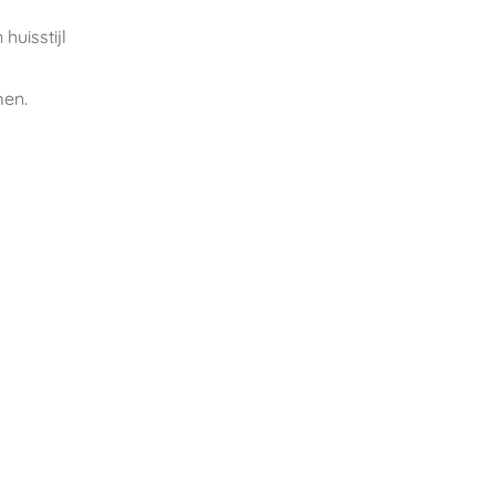
huisstijl
men.