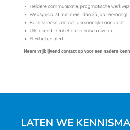
Heldere communicatie, pragmatische werkwijz
Webspecialist met meer dan 25 jaar ervaring!
Rechtstreeks contact, persoonlijke aandacht
Uitstekend creatief en technisch niveau
Flexibel en alert
Neem vrijblijvend contact op voor een nadere kenn
LATEN WE KENNISM