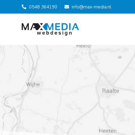
0548 364190
info@max-media.nl