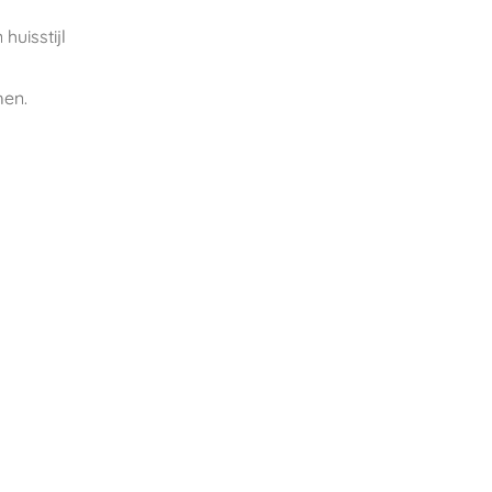
huisstijl
men.