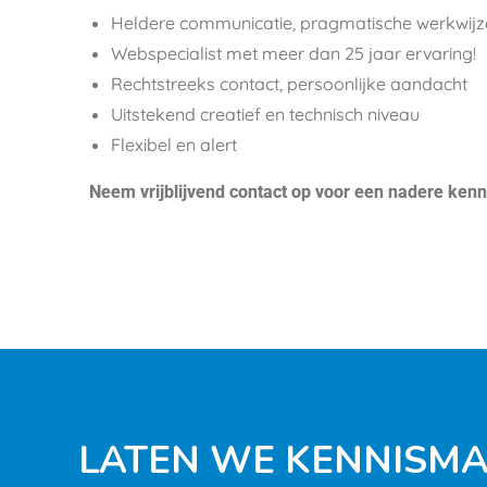
Heldere communicatie, pragmatische werkwijz
Webspecialist met meer dan 25 jaar ervaring!
Rechtstreeks contact, persoonlijke aandacht
Uitstekend creatief en technisch niveau
Flexibel en alert
Neem vrijblijvend contact op voor een nadere kenn
LATEN WE KENNISM