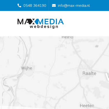
0548 364190
info@max-media.nl